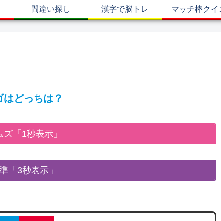
間違い探し
漢字で脳トレ
マッチ棒クイ
ロゴはどっちは？
ムズ「1秒表示」
準「3秒表示」