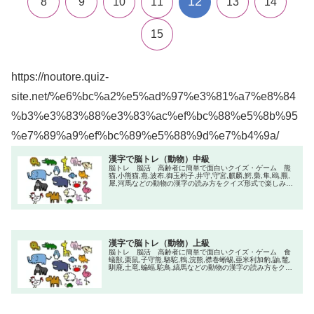
12
8
9
10
11
13
14
15
https://noutore.quiz-
site.net/%e6%bc%a2%e5%ad%97%e3%81%a7%e8%84
%b3%e3%83%88%e3%83%ac%ef%bc%88%e5%8b%95
%e7%89%a9%ef%bc%89%e5%88%9d%e7%b4%9a/
漢字で脳トレ（動物）中級
脳トレ 脳活 高齢者に簡単で面白いクイズ・ゲーム 熊
猫,小熊猫,燕,波布,御玉杓子,井守,守宮,麒麟,鰐,梟,隼,鴎,羆,
犀,河馬などの動物の漢字の読み方をクイズ形式で楽しみな
がらトレーニングして脳を活性化しましよう！
漢字で脳トレ（動物）上級
脳トレ 脳活 高齢者に簡単で面白いクイズ・ゲーム 食
蟻獣,栗鼠,子守熊,駱駝,鵯,浣熊,襟巻蜥蜴,亜米利加豹,鼬,鼈,
馴鹿,土竜,蝙蝠,駝鳥,縞馬などの動物の漢字の読み方をクイ
ズ形式で楽しみながらトレーニングして脳を活性化しまし
よう！