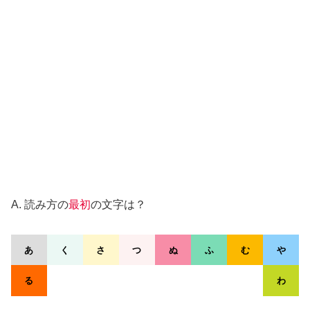
A. 読み方の
最初
の文字は？
あ
く
さ
つ
ぬ
ふ
む
や
る
わ