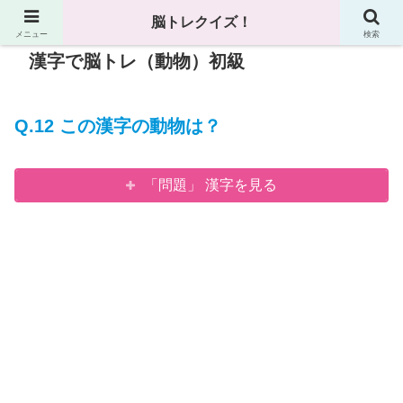
脳トレクイズ！
メニュー
検索
漢字で脳トレ（動物）初級
Q.12 この漢字の
動物
は？
「問題」 漢字を見る