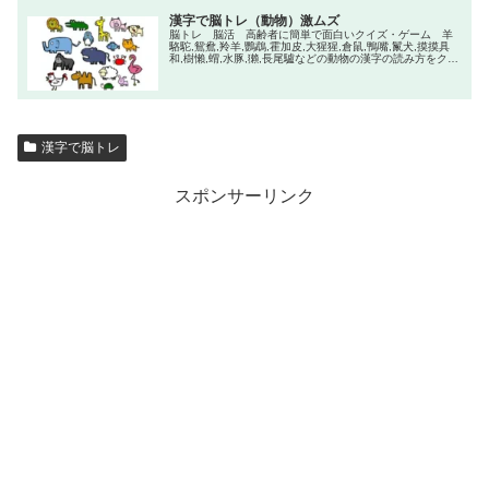
漢字で脳トレ（動物）激ムズ
脳トレ 脳活 高齢者に簡単で面白いクイズ・ゲーム 羊
駱駝,鴛鴦,羚羊,鸚鵡,霍加皮,大猩猩,倉鼠,鴨嘴,鬣犬,摸摸具
和,樹懶,蝟,水豚,獺,長尾驢などの動物の漢字の読み方をクイ
ズ形式で楽しみながらトレーニングして脳を活性化しまし
よう！
漢字で脳トレ
スポンサーリンク