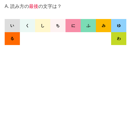
A. 読み方の
最後
の文字は？
い
く
し
ち
に
ふ
み
ゆ
る
わ