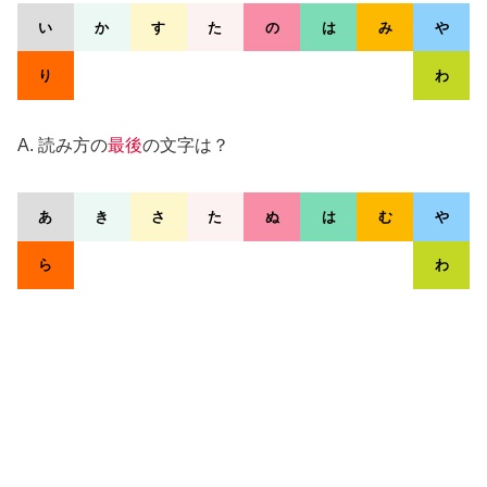
い
か
す
た
の
は
み
や
り
わ
A. 読み方の
最後
の文字は？
あ
き
さ
た
ぬ
は
む
や
ら
わ