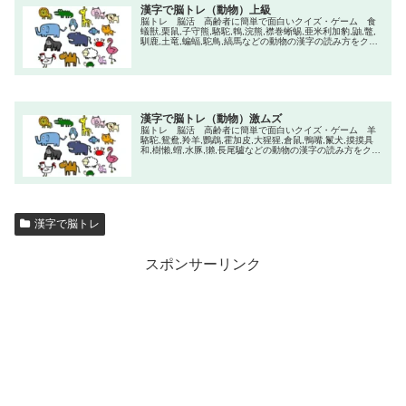
漢字で脳トレ（動物）上級
脳トレ 脳活 高齢者に簡単で面白いクイズ・ゲーム 食
蟻獣,栗鼠,子守熊,駱駝,鵯,浣熊,襟巻蜥蜴,亜米利加豹,鼬,鼈,
馴鹿,土竜,蝙蝠,駝鳥,縞馬などの動物の漢字の読み方をクイ
ズ形式で楽しみながらトレーニングして脳を活性化しまし
よう！
漢字で脳トレ（動物）激ムズ
脳トレ 脳活 高齢者に簡単で面白いクイズ・ゲーム 羊
駱駝,鴛鴦,羚羊,鸚鵡,霍加皮,大猩猩,倉鼠,鴨嘴,鬣犬,摸摸具
和,樹懶,蝟,水豚,獺,長尾驢などの動物の漢字の読み方をクイ
ズ形式で楽しみながらトレーニングして脳を活性化しまし
よう！
漢字で脳トレ
スポンサーリンク