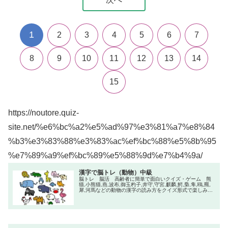
1
2
3
4
5
6
7
8
9
10
11
12
13
14
15
https://noutore.quiz-
site.net/%e6%bc%a2%e5%ad%97%e3%81%a7%e8%84
%b3%e3%83%88%e3%83%ac%ef%bc%88%e5%8b%95
%e7%89%a9%ef%bc%89%e5%88%9d%e7%b4%9a/
漢字で脳トレ（動物）中級
脳トレ 脳活 高齢者に簡単で面白いクイズ・ゲーム 熊
猫,小熊猫,燕,波布,御玉杓子,井守,守宮,麒麟,鰐,梟,隼,鴎,羆,
犀,河馬などの動物の漢字の読み方をクイズ形式で楽しみな
がらトレーニングして脳を活性化しましよう！